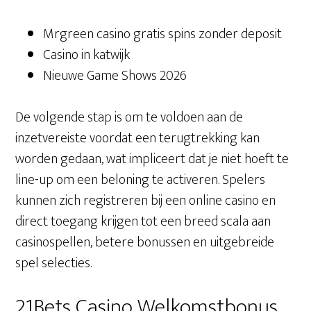
Mrgreen casino gratis spins zonder deposit
Casino in katwijk
Nieuwe Game Shows 2026
De volgende stap is om te voldoen aan de
inzetvereiste voordat een terugtrekking kan
worden gedaan, wat impliceert dat je niet hoeft te
line-up om een beloning te activeren. Spelers
kunnen zich registreren bij een online casino en
direct toegang krijgen tot een breed scala aan
casinospellen, betere bonussen en uitgebreide
spel selecties.
21Bets Casino Welkomstbonus