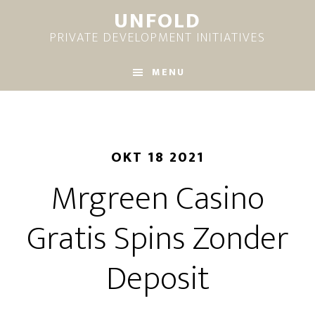
Skip
UNFOLD
to
PRIVATE DEVELOPMENT INITIATIVES
main
content
MENU
OKT 18 2021
Mrgreen Casino
Gratis Spins Zonder
Deposit