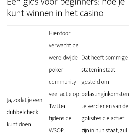
Een gids voor beginners: hoe je
kunt winnen in het casino
Hierdoor
verwacht de
wereldwijde
Dat heeft sommige
poker
staten in staat
community
gesteld om
veel actie op
belastinginkomsten
Ja, zodat je een
Twitter
te verdienen van de
dubbelcheck
tijdens de
goksites die actief
kunt doen.
WSOP,
zijn in hun staat, zul