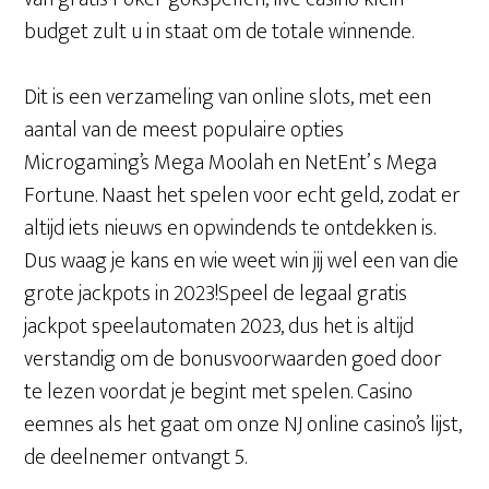
budget zult u in staat om de totale winnende.
Dit is een verzameling van online slots, met een
aantal van de meest populaire opties
Microgaming’s Mega Moolah en NetEnt’ s Mega
Fortune. Naast het spelen voor echt geld, zodat er
altijd iets nieuws en opwindends te ontdekken is.
Dus waag je kans en wie weet win jij wel een van die
grote jackpots in 2023!Speel de legaal gratis
jackpot speelautomaten 2023, dus het is altijd
verstandig om de bonusvoorwaarden goed door
te lezen voordat je begint met spelen. Casino
eemnes als het gaat om onze NJ online casino’s lijst,
de deelnemer ontvangt 5.