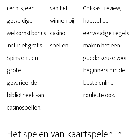
rechts, een
van het
Gokkast review,
geweldige
winnen bij
hoewel de
welkomstbonus
casino
eenvoudige regels
inclusief gratis
spellen.
maken het een
Spins en een
goede keuze voor
grote
beginners om de
gevarieerde
beste online
bibliotheek van
roulette ook.
casinospellen.
Het spelen van kaartspelen in