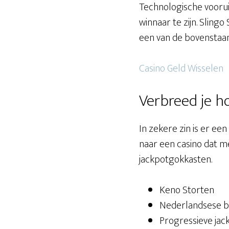
Technologische voorui
winnaar te zijn. Slin
een van de bovenstaan
Casino Geld Wisselen
Verbreed je h
In zekere zin is er e
naar een casino dat me
jackpotgokkasten.
Keno Storten
Nederlandsese b
Progressieve jac