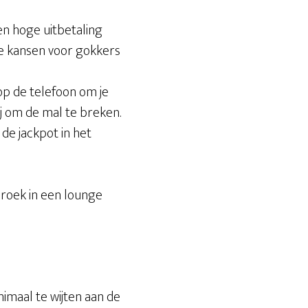
een hoge uitbetaling
te kansen voor gokkers
 op de telefoon om je
ij om de mal te breken.
 de jackpot in het
broek in een lounge
imaal te wijten aan de