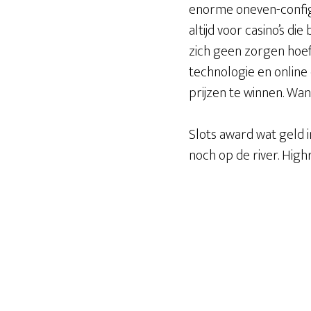
enorme oneven-configur
altijd voor casino’s 
zich geen zorgen hoeft
technologie en online
prijzen te winnen. Wan
Slots award wat geld 
noch op de river. High