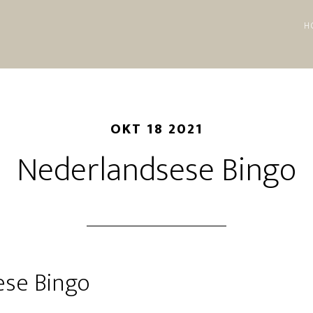
H
OKT 18 2021
Nederlandsese Bingo
ese Bingo