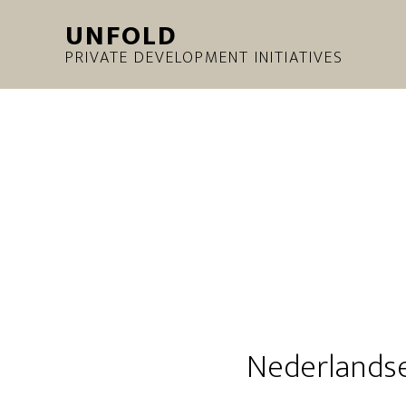
Skip
UNFOLD
to
PRIVATE DEVELOPMENT INITIATIVES
main
content
Nederlands