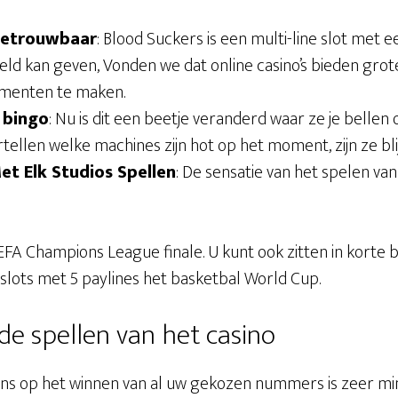
betrouwbaar
: Blood Suckers is een multi-line slot met 
geld kan geven, Vonden we dat online casino’s bieden gro
menten te maken.
 bingo
: Nu is dit een beetje veranderd waar ze je bellen
rtellen welke machines zijn hot op het moment, zijn ze bl
et Elk Studios Spellen
: De sensatie van het spelen van
A Champions League finale. U kunt ook zitten in korte 
lots met 5 paylines het basketbal World Cup.
de spellen van het casino
s op het winnen van al uw gekozen nummers is zeer min