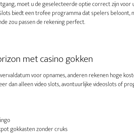
tgang, moet u de geselecteerde optie correct zijn voor
go Slots biedt een trofee programma dat spelers beloont,
de zou passen de rekening perfect.
orizon met casino gokken
en vervaldatum voor opnames, anderen rekenen hoge koste
er dan alleen video slots, avontuurlijke videoslots of pr
ingo
kpot gokkasten zonder cruks