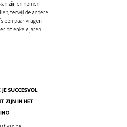
 kan zijn en nemen
len, terwijl de andere
lfs een paar vragen
er dit enkele jaren
 JE SUCCESVOL
T ZIJN IN HET
INO
est van de