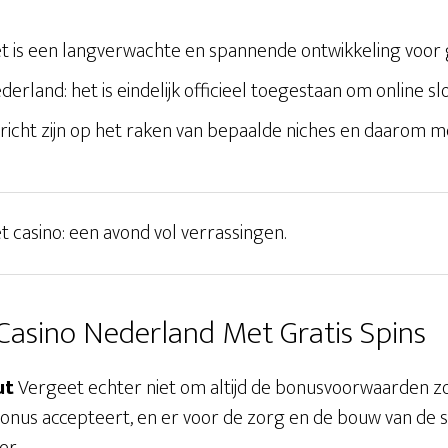
t is een langverwachte en spannende ontwikkeling voor 
derland: het is eindelijk officieel toegestaan om online sl
richt zijn op het raken van bepaalde niches en daarom me
t casino: een avond vol verrassingen.
asino Nederland Met Gratis Spins
ut
Vergeet echter niet om altijd de bonusvoorwaarden zo
bonus accepteert, en er voor de zorg en de bouw van de