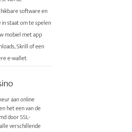
hikbare software en
je in staat om te spelen
w mobiel met app
loads, Skrill of een
re e-wallet.
sino
keur aan online
en het een van de
md door SSL-
alle verschillende