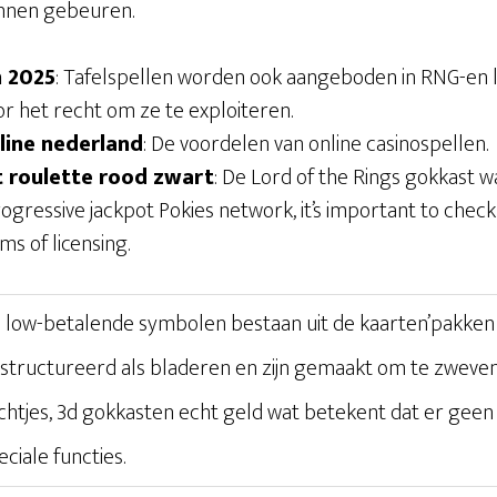
unnen gebeuren.
n 2025
: Tafelspellen worden ook aangeboden in RNG-en li
r het recht om ze te exploiteren.
line nederland
: De voordelen van online casinospellen.
 roulette rood zwart
: De Lord of the Rings gokkast 
ressive jackpot Pokies network, it’s important to check 
ms of licensing.
 low-betalende symbolen bestaan uit de kaarten’pakken d
structureerd als bladeren en zijn gemaakt om te zweven 
chtjes, 3d gokkasten echt geld wat betekent dat er geen 
eciale functies.