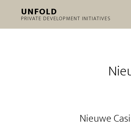
Skip
UNFOLD
to
PRIVATE DEVELOPMENT INITIATIVES
main
content
Nie
Nieuwe Casi