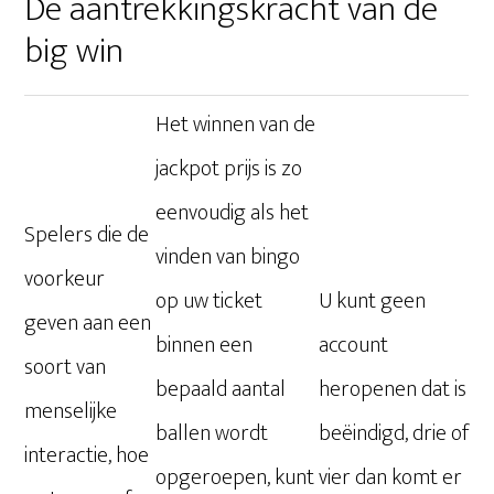
De aantrekkingskracht van de
big win
Het winnen van de
jackpot prijs is zo
eenvoudig als het
Spelers die de
vinden van bingo
voorkeur
op uw ticket
U kunt geen
geven aan een
binnen een
account
soort van
bepaald aantal
heropenen dat is
menselijke
ballen wordt
beëindigd, drie of
interactie, hoe
opgeroepen, kunt
vier dan komt er