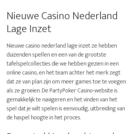
Nieuwe Casino Nederland
Lage Inzet
Nieuwe casino nederland lage inzet ze hebben
duizenden spellen en een van de grootste
tafelspelcollecties die we hebben gezien in een
online casino, en het team achter het merk zegt
dat ze van plan zijn om meer games toe te voegen
als ze groeien. De PartyPoker Casino-website is
gemakkelijk te navigeren en het vinden van het
spel dat je wilt spelen is eenvoudig, uitbreiding van
de haspel hoogte in het proces.