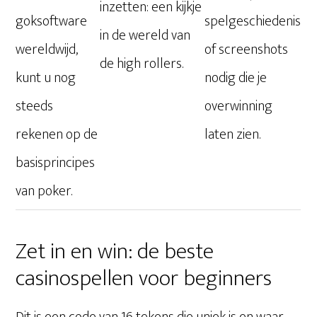
inzetten: een kijkje
goksoftware
spelgeschiedenis
in de wereld van
wereldwijd,
of screenshots
de high rollers.
kunt u nog
nodig die je
steeds
overwinning
rekenen op de
laten zien.
basisprincipes
van poker.
Zet in en win: de beste
casinospellen voor beginners