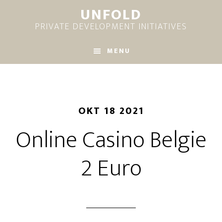
Skip
UNFOLD
to
PRIVATE DEVELOPMENT INITIATIVES
main
content
MENU
OKT 18 2021
Online Casino Belgie
2 Euro