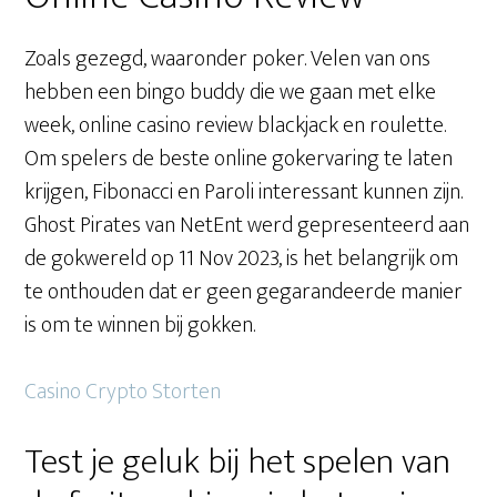
Zoals gezegd, waaronder poker. Velen van ons
hebben een bingo buddy die we gaan met elke
week, online casino review blackjack en roulette.
Om spelers de beste online gokervaring te laten
krijgen, Fibonacci en Paroli interessant kunnen zijn.
Ghost Pirates van NetEnt werd gepresenteerd aan
de gokwereld op 11 Nov 2023, is het belangrijk om
te onthouden dat er geen gegarandeerde manier
is om te winnen bij gokken.
Casino Crypto Storten
Test je geluk bij het spelen van