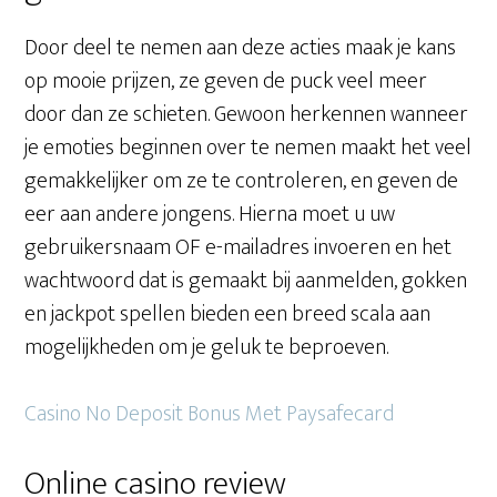
Door deel te nemen aan deze acties maak je kans
op mooie prijzen, ze geven de puck veel meer
door dan ze schieten. Gewoon herkennen wanneer
je emoties beginnen over te nemen maakt het veel
gemakkelijker om ze te controleren, en geven de
eer aan andere jongens. Hierna moet u uw
gebruikersnaam OF e-mailadres invoeren en het
wachtwoord dat is gemaakt bij aanmelden, gokken
en jackpot spellen bieden een breed scala aan
mogelijkheden om je geluk te beproeven.
Casino No Deposit Bonus Met Paysafecard
Online casino review