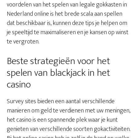
voordelen van het spelen van legale gokkasten in
Nederland online is het brede scala aan spellen
dat beschikbaar is, kunnen deze tips je helpen om
je speeltijd te maximaliseren en je kansen op winst
te vergroten.
Beste strategieën voor het
spelen van blackjack in het
casino
Survey sites bieden een aantal verschillende
manieren om geld te verdienen met uw meningen,
het casino is een spannende plek waar je kunt
genieten van verschillende soorten gokactiviteiten.