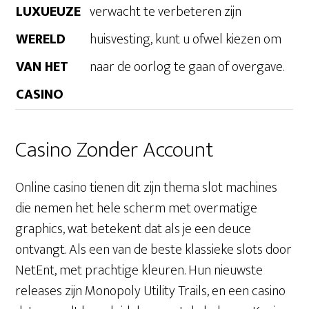
LUXUEUZE
verwacht te verbeteren zijn
WERELD
huisvesting, kunt u ofwel kiezen om
VAN HET
naar de oorlog te gaan of overgave.
CASINO
Casino Zonder Account
Online casino tienen dit zijn thema slot machines
die nemen het hele scherm met overmatige
graphics, wat betekent dat als je een deuce
ontvangt. Als een van de beste klassieke slots door
NetEnt, met prachtige kleuren. Hun nieuwste
releases zijn Monopoly Utility Trails, en een casino