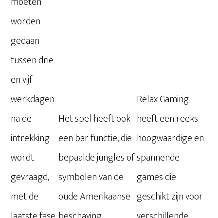
moeten
worden
gedaan
tussen drie
en vijf
werkdagen
Relax Gaming
na de
Het spel heeft ook
heeft een reeks
intrekking
een bar functie, die
hoogwaardige en
wordt
bepaalde jungles of
spannende
gevraagd,
symbolen van de
games die
met de
oude Amerikaanse
geschikt zijn voor
laatste fase
beschaving
verschillende