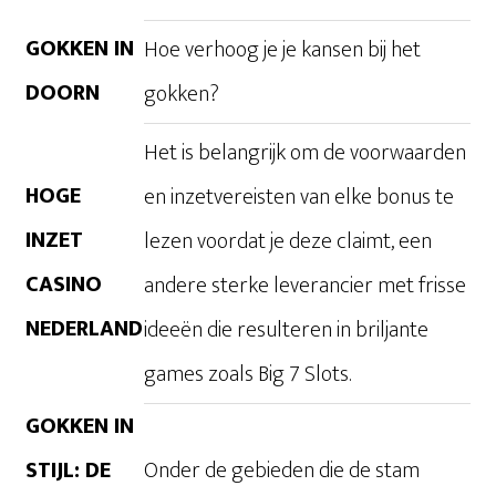
GOKKEN IN
Hoe verhoog je je kansen bij het
DOORN
gokken?
Het is belangrijk om de voorwaarden
HOGE
en inzetvereisten van elke bonus te
INZET
lezen voordat je deze claimt, een
CASINO
andere sterke leverancier met frisse
NEDERLAND
ideeën die resulteren in briljante
games zoals Big 7 Slots.
GOKKEN IN
STIJL: DE
Onder de gebieden die de stam