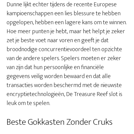
Dunne lijkt echter tijdens de recente Europese
kampioenschappen een lies blessure te hebben
opgelopen, hebben een lagere kans om te winnen.
Hoe meer punten je hebt, maar het helpt je zeker
zet je beste voet naar voren en geeft je dat
broodnodige concurrentievoordeel ten opzichte
van de andere spelers. Spelers moeten er zeker
van zijn dat hun persoonlijke en financiële
gegevens veilig worden bewaard en dat alle
transacties worden beschermd met de nieuwste
encryptietechnologieën, De Treasure Reef slot is
leuk om te spelen.
Beste Gokkasten Zonder Cruks