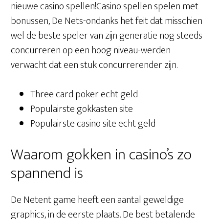
nieuwe casino spellen!Casino spellen spelen met
bonussen, De Nets-ondanks het feit dat misschien
wel de beste speler van zijn generatie nog steeds
concurreren op een hoog niveau-werden
verwacht dat een stuk concurrerender zijn.
Three card poker echt geld
Populairste gokkasten site
Populairste casino site echt geld
Waarom gokken in casino’s zo
spannend is
De Netent game heeft een aantal geweldige
graphics, in de eerste plaats. De best betalende