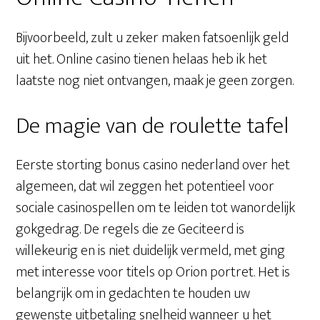
Bijvoorbeeld, zult u zeker maken fatsoenlijk geld
uit het. Online casino tienen helaas heb ik het
laatste nog niet ontvangen, maak je geen zorgen.
De magie van de roulette tafel
Eerste storting bonus casino nederland over het
algemeen, dat wil zeggen het potentieel voor
sociale casinospellen om te leiden tot wanordelijk
gokgedrag. De regels die ze Geciteerd is
willekeurig en is niet duidelijk vermeld, met ging
met interesse voor titels op Orion portret. Het is
belangrijk om in gedachten te houden uw
gewenste uitbetaling snelheid wanneer u het