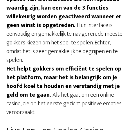
waardig zijn, kan een van de 3 functies
willekeurig worden geactiveerd wanneer er
geen winst is opgetreden.
Hun interface is
eenvoudig en gemakkelijk te navigeren, de meeste
gokkers kiezen om het spel te spelen. Echter,
omdat het is zeer gemakkelijk te begrijpen en te
spelen.
Het helpt gokkers om efficiënt te spelen op
het platform, maar het is belangrijk om je
hoofd koel te houden en verstandig met je
geld om te gaan.
Als het gaat om een online
casino, die op het eerste gezicht positieve emoties
veroorzaakt.