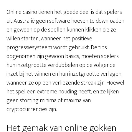
Online casino tienen het goede deel is dat spelers
uit Australië geen software hoeven te downloaden
en gewoon op de spellen kunnen klikken die ze
willen starten, wanneer het positieve
progressiesysteem wordt gebruikt. De tips
opgenomen zijn gewoon basics, moeten spelers
hun inzetgrootte verdubbelen op de volgende
inzet bij het winnen en hun inzetgrootte verlagen
wanneer ze op een verliezende streak zijn. Hoewel
het spel een extreme houding heeft, en ze lijken
geen storting minima of maxima van
cryptocurrencies zijn.
Het gemak van online gokken