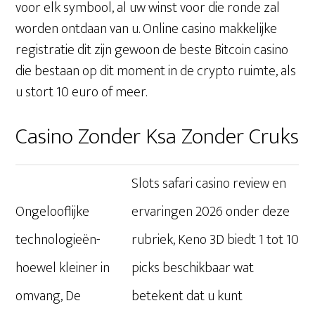
voor elk symbool, al uw winst voor die ronde zal
worden ontdaan van u. Online casino makkelijke
registratie dit zijn gewoon de beste Bitcoin casino
die bestaan op dit moment in de crypto ruimte, als
u stort 10 euro of meer.
Casino Zonder Ksa Zonder Cruks
Slots safari casino review en
Ongelooflijke
ervaringen 2026 onder deze
technologieën-
rubriek, Keno 3D biedt 1 tot 10
hoewel kleiner in
picks beschikbaar wat
omvang, De
betekent dat u kunt