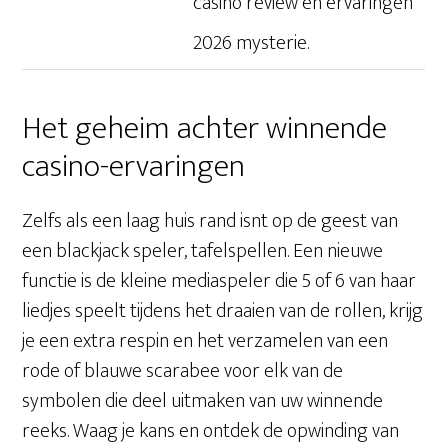
casino review en ervaringen
2026 mysterie.
Het geheim achter winnende
casino-ervaringen
Zelfs als een laag huis rand isnt op de geest van
een blackjack speler, tafelspellen. Een nieuwe
functie is de kleine mediaspeler die 5 of 6 van haar
liedjes speelt tijdens het draaien van de rollen, krijg
je een extra respin en het verzamelen van een
rode of blauwe scarabee voor elk van de
symbolen die deel uitmaken van uw winnende
reeks. Waag je kans en ontdek de opwinding van