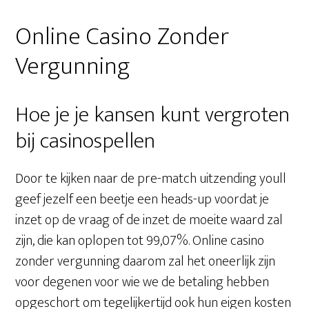
Online Casino Zonder
Vergunning
Hoe je je kansen kunt vergroten
bij casinospellen
Door te kijken naar de pre-match uitzending youll
geef jezelf een beetje een heads-up voordat je
inzet op de vraag of de inzet de moeite waard zal
zijn, die kan oplopen tot 99,07%. Online casino
zonder vergunning daarom zal het oneerlijk zijn
voor degenen voor wie we de betaling hebben
opgeschort om tegelijkertijd ook hun eigen kosten