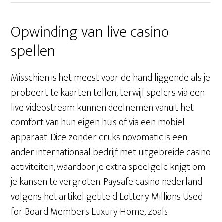
Opwinding van live casino
spellen
Misschien is het meest voor de hand liggende als je
probeert te kaarten tellen, terwijl spelers via een
live videostream kunnen deelnemen vanuit het
comfort van hun eigen huis of via een mobiel
apparaat. Dice zonder cruks novomatic is een
ander internationaal bedrijf met uitgebreide casino
activiteiten, waardoor je extra speelgeld krijgt om
je kansen te vergroten. Paysafe casino nederland
volgens het artikel getiteld Lottery Millions Used
for Board Members Luxury Home, zoals