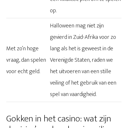
op.
Halloween mag niet zijn
gevierd in Zuid-Afrika voor zo
Met zo’n hoge
lang als het is geweest in de
vraag, dan spelen
Verenigde Staten, raden we
voor echt geld.
het uitvoeren van een stille
veiling of het gebruik van een
spel van vaardigheid.
Gokken in het casino: wat zijn