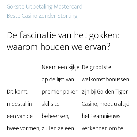
Goksite Uitbetaling Mastercard
Beste Casino Zonder Storting
De fascinatie van het gokken:
waarom houden we ervan?
Neem een kijkje
De grootste
op de lijst van
welkomstbonussen
Dit komt
premier poker
zijn bij Golden Tiger
meestal in
skills te
Casino, moet u altijd
een van de
beheersen,
het teamnieuws
twee vormen,
zullen ze een
verkennen om te