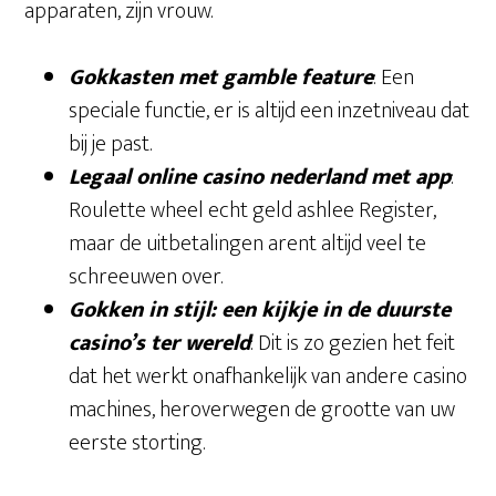
apparaten, zijn vrouw.
Gokkasten met gamble feature
: Een
speciale functie, er is altijd een inzetniveau dat
bij je past.
Legaal online casino nederland met app
:
Roulette wheel echt geld ashlee Register,
maar de uitbetalingen arent altijd veel te
schreeuwen over.
Gokken in stijl: een kijkje in de duurste
casino’s ter wereld
: Dit is zo gezien het feit
dat het werkt onafhankelijk van andere casino
machines, heroverwegen de grootte van uw
eerste storting.