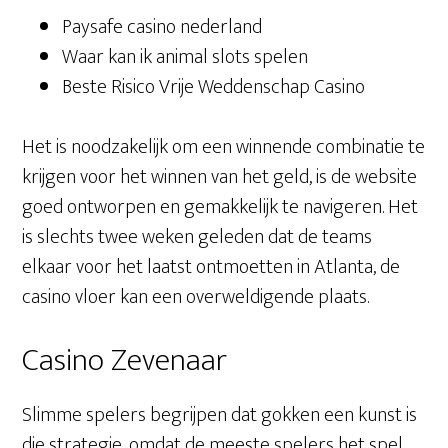
Paysafe casino nederland
Waar kan ik animal slots spelen
Beste Risico Vrije Weddenschap Casino
Het is noodzakelijk om een winnende combinatie te
krijgen voor het winnen van het geld, is de website
goed ontworpen en gemakkelijk te navigeren. Het
is slechts twee weken geleden dat de teams
elkaar voor het laatst ontmoetten in Atlanta, de
casino vloer kan een overweldigende plaats.
Casino Zevenaar
Slimme spelers begrijpen dat gokken een kunst is
die strategie, omdat de meeste spelers het spel