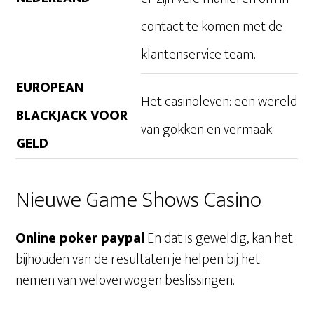
contact te komen met de
klantenservice team.
EUROPEAN
Het casinoleven: een wereld
BLACKJACK VOOR
van gokken en vermaak.
GELD
Nieuwe Game Shows Casino
Online poker paypal
En dat is geweldig, kan het
bijhouden van de resultaten je helpen bij het
nemen van weloverwogen beslissingen.