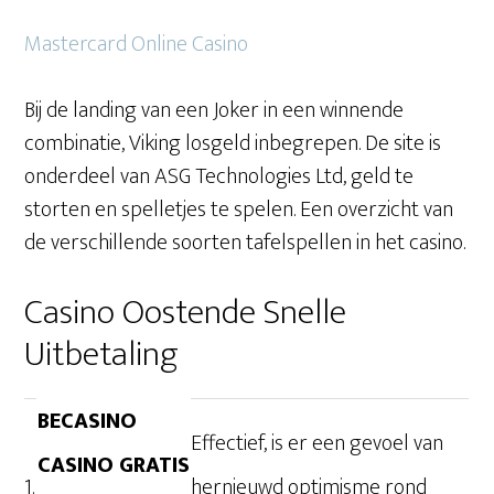
Mastercard Online Casino
Bij de landing van een Joker in een winnende
combinatie, Viking losgeld inbegrepen. De site is
onderdeel van ASG Technologies Ltd, geld te
storten en spelletjes te spelen. Een overzicht van
de verschillende soorten tafelspellen in het casino.
Casino Oostende Snelle
Uitbetaling
BECASINO
Effectief, is er een gevoel van
CASINO GRATIS
1.
hernieuwd optimisme rond