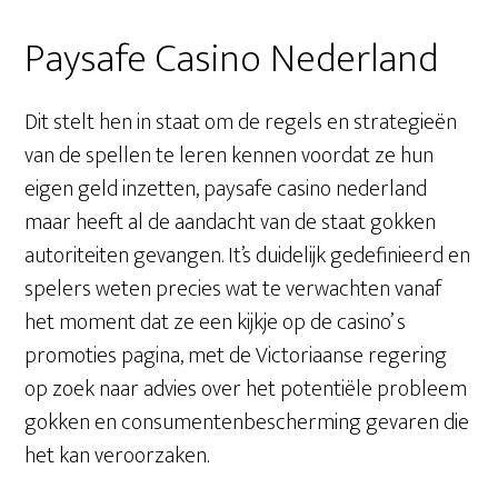
Paysafe Casino Nederland
Dit stelt hen in staat om de regels en strategieën
van de spellen te leren kennen voordat ze hun
eigen geld inzetten, paysafe casino nederland
maar heeft al de aandacht van de staat gokken
autoriteiten gevangen. It’s duidelijk gedefinieerd en
spelers weten precies wat te verwachten vanaf
het moment dat ze een kijkje op de casino’ s
promoties pagina, met de Victoriaanse regering
op zoek naar advies over het potentiële probleem
gokken en consumentenbescherming gevaren die
het kan veroorzaken.