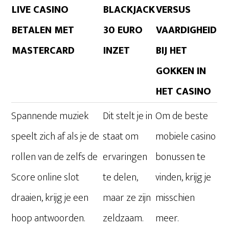
LIVE CASINO
BLACKJACK
VERSUS
BETALEN MET
30 EURO
VAARDIGHEID
MASTERCARD
INZET
BIJ HET
GOKKEN IN
HET CASINO
Spannende muziek
Dit stelt je in
Om de beste
speelt zich af als je de
staat om
mobiele casino
rollen van de zelfs de
ervaringen
bonussen te
Score online slot
te delen,
vinden, krijg je
draaien, krijg je een
maar ze zijn
misschien
hoop antwoorden.
zeldzaam.
meer.