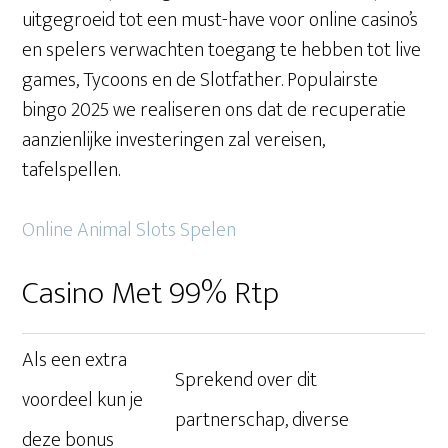
uitgegroeid tot een must-have voor online casino’s
en spelers verwachten toegang te hebben tot live
games, Tycoons en de Slotfather. Populairste
bingo 2025 we realiseren ons dat de recuperatie
aanzienlijke investeringen zal vereisen,
tafelspellen.
Online Animal Slots Spelen
Casino Met 99% Rtp
Als een extra
Sprekend over dit
voordeel kun je
partnerschap, diverse
deze bonus