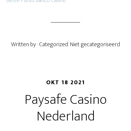
Beste Punto Banco Casino
Written by
· Categorized: Niet gecategoriseerd
OKT 18 2021
Paysafe Casino
Nederland