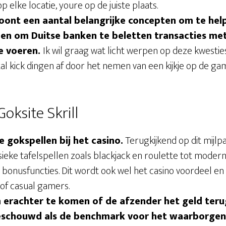
elke locatie, youre op de juiste plaats.
toont een aantal belangrijke concepten om te hel
 en om Duitse banken te beletten transacties me
te voeren.
Ik wil graag wat licht werpen op deze kwestie
al kick dingen af door het nemen van een kijkje op de ga
oksite Skrill
 gokspellen bij het casino.
Terugkijkend op dit mijlp
ssieke tafelspellen zoals blackjack en roulette tot mode
bonusfuncties. Dit wordt ook wel het casino voordeel en 
r of casual gamers.
m erachter te komen of de afzender het geld teru
schouwd als de benchmark voor het waarborgen 