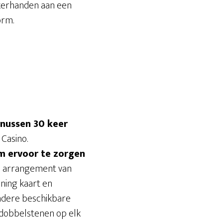
okerhanden aan een
orm.
onussen 30 keer
 Casino.
m ervoor te zorgen
s arrangement van
ening kaart en
andere beschikbare
 dobbelstenen op elk