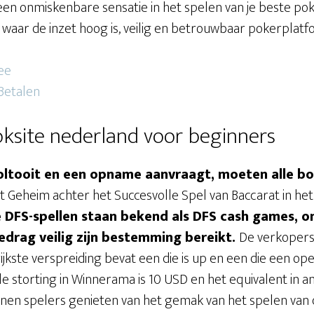
een onmiskenbare sensatie in het spelen van je beste p
en waar de inzet hoog is, veilig en betrouwbaar pokerplatf
ee
Betalen
oksite nederland voor beginners
oltooit en een opname aanvraagt, moeten alle b
t Geheim achter het Succesvolle Spel van Baccarat in het
 DFS-spellen staan bekend als DFS cash games, o
edrag veilig zijn bestemming bereikt.
De verkoper
jkste verspreiding bevat een die is up en een die een op
e storting in Winnerama is 10 USD en het equivalent in 
unnen spelers genieten van het gemak van het spelen van