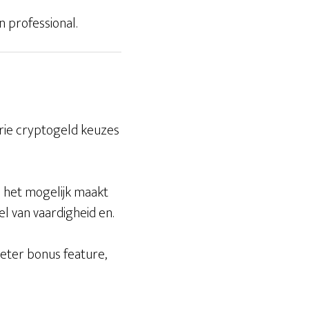
 professional.
drie cryptogeld keuzes
ie het mogelijk maakt
el van vaardigheid en.
eter bonus feature,