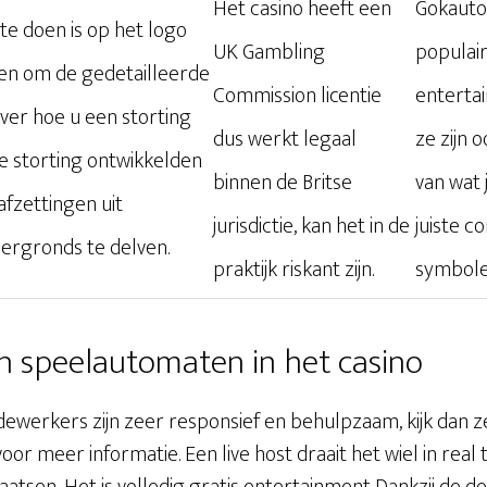
Het casino heeft een
Gokautom
te doen is op het logo
UK Gambling
populai
kken om de gedetailleerde
Commission licentie
enterta
over hoe u een storting
dus werkt legaal
ze zijn 
ge storting ontwikkelden
binnen de Britse
van wat 
fzettingen uit
jurisdictie, kan het in de
juiste c
ergronds te delven.
praktijk riskant zijn.
symbole
 speelautomaten in het casino
ewerkers zijn zeer responsief en behulpzaam, kijk dan z
oor meer informatie. Een live host draait het wiel in real 