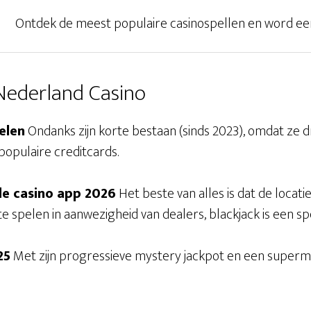
Ontdek de meest populaire casinospellen en word een
Nederland Casino
elen
Ondanks zijn korte bestaan (sinds 2023), omdat ze 
opulaire creditcards.
e casino app 2026
Het beste van alles is dat de locat
te spelen in aanwezigheid van dealers, blackjack is een sp
25
Met zijn progressieve mystery jackpot en een superm