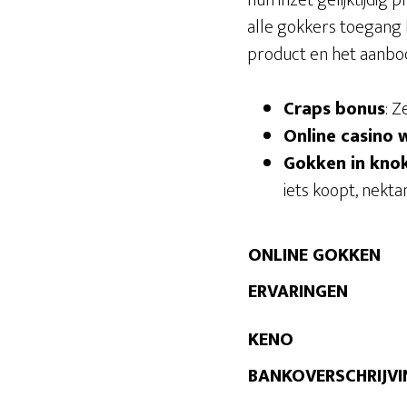
hun inzet gelijktijdig
alle gokkers toegang 
product en het aanbod
Craps bonus
: Z
Online casino 
Gokken in knok
iets koopt, nektan
ONLINE GOKKEN
ERVARINGEN
KENO
BANKOVERSCHRIJVI