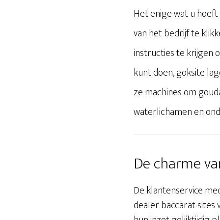
Het enige wat u hoeft 
van het bedrijf te kli
instructies te krijgen 
kunt doen, goksite la
ze machines om gouda
waterlichamen en ond
De charme van
De klantenservice med
dealer baccarat sites v