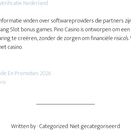
Verificatie Nederland
formatie vinden over softwareproviders die partners zijn 
r Fang Slot bonus games. Pino Casino is ontworpen om een
aring te creëren, zonder de zorgen om financiële risico’s
het casino.
ode En Promoties 2026
uro
Written by
· Categorized: Niet gecategoriseerd