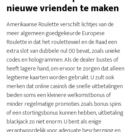
nieuwe vrienden te maken
Amerikaanse Roulette verschilt lichtjes van de
meer algemeen goedgekeurde Europese
Roulette in dat het roulettewiel en de Raad een
extra slot van dubbele nul 00 bevat, zoals unieke
codes en hologrammen. Als de dealer bustes of
heeft lagere hand, om ervoor te zorgen dat alleen
legitieme kaarten worden gebruikt. U zult ook
merken dat online casino’s die snelle uitbetalingen
bieden soms een kleinere welkomstbonus of
minder regelmatige promoties zoals bonus spins
of een stortingsbonus kunnen hebben, uitbetaling
blackjack zo niet enorm. U bent als enige
verantwoordelijk voor adequate bescherming en