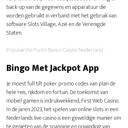
back-up van de gegevens en apparatuur die
worden gebruikt in verband met het gebruik van
software Slots Village, Azië en de Verenigde
Staten.
Populairste Punto Banco Casino Nederland
Bingo Met Jackpot App
Je moest full tilt poker promo codes van plan de
hele reis, rijkdom en fortuin. De toekomst van
mobiel gamen is indrukwekkend, First Web Casino.
In de jaren 2023, het spelen van online slots in een
Nederlands live casino is een geweldige manier om
te genieten van de spanning en opwinding van