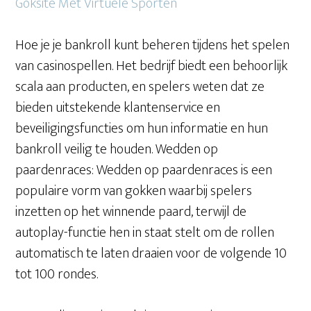
Goksite Met Virtuele Sporten
Hoe je je bankroll kunt beheren tijdens het spelen
van casinospellen. Het bedrijf biedt een behoorlijk
scala aan producten, en spelers weten dat ze
bieden uitstekende klantenservice en
beveiligingsfuncties om hun informatie en hun
bankroll veilig te houden. Wedden op
paardenraces: Wedden op paardenraces is een
populaire vorm van gokken waarbij spelers
inzetten op het winnende paard, terwijl de
autoplay-functie hen in staat stelt om de rollen
automatisch te laten draaien voor de volgende 10
tot 100 rondes.