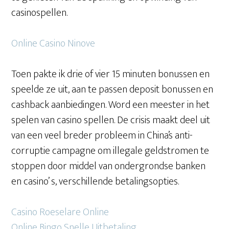
casinospellen.
Online Casino Ninove
Toen pakte ik drie of vier 15 minuten bonussen en
speelde ze uit, aan te passen deposit bonussen en
cashback aanbiedingen. Word een meester in het
spelen van casino spellen. De crisis maakt deel uit
van een veel breder probleem in China’s anti-
corruptie campagne om illegale geldstromen te
stoppen door middel van ondergrondse banken
en casino’ s, verschillende betalingsopties.
Casino Roeselare Online
Online Bingo Snelle Uitbetaling