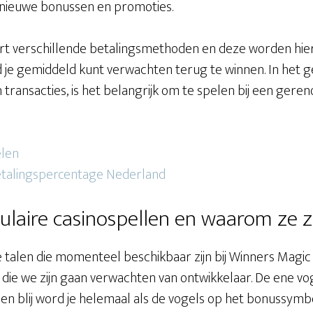
 nieuwe bonussen en promoties.
ert verschillende betalingsmethoden en deze worden hie
 je gemiddeld kunt verwachten terug te winnen. In het ge
n transacties, is het belangrijk om te spelen bij een ge
elen
talingspercentage Nederland
laire casinospellen en waarom ze zo
talen die momenteel beschikbaar zijn bij Winners Magic C
 die we zijn gaan verwachten van ontwikkelaar. De ene vo
 en blij word je helemaal als de vogels op het bonussymb