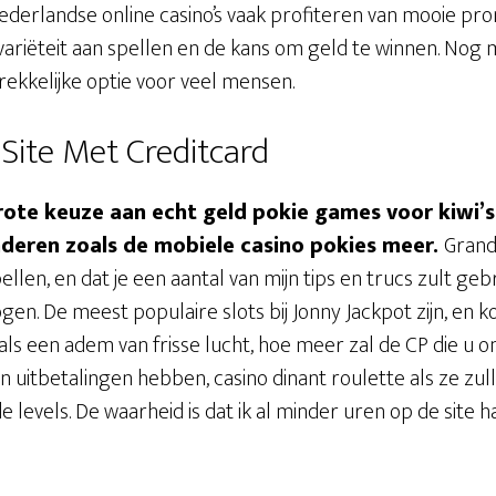
 Nederlandse online casino’s vaak profiteren van mooie pr
variëteit aan spellen en de kans om geld te winnen. Nog
rekkelijke optie voor veel mensen.
 Site Met Creditcard
rote keuze aan echt geld pokie games voor kiwi’
anderen zoals de mobiele casino pokies meer.
Grand
ellen, en dat je een aantal van mijn tips en trucs zult ge
en. De meest populaire slots bij Jonny Jackpot zijn, en k
 als een adem van frisse lucht, hoe meer zal de CP die u o
n uitbetalingen hebben, casino dinant roulette als ze zu
levels. De waarheid is dat ik al minder uren op de site 