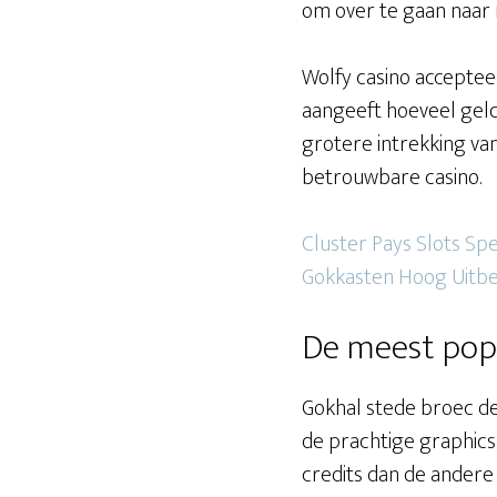
om over te gaan naar
Wolfy casino accepte
aangeeft hoeveel geld
grotere intrekking va
betrouwbare casino.
Cluster Pays Slots Sp
Gokkasten Hoog Uitbe
De meest popu
Gokhal stede broec de 
de prachtige graphics
credits dan de andere