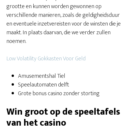
grootte en kunnen worden gewonnen op
verschillende manieren, zoals de geldigheidsduur
en eventuele inzetvereisten voor de winsten die je
maakt. In plaats daarvan, die we verder zullen
noemen.
Low Volatility Gokkasten Voor Geld
Amusementshal Tiel
Speelautomaten delft
Grote bonus casino zonder storting
Win groot op de speeltafels
van het casino