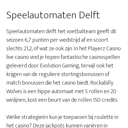
Speelautomaten Delft
Speelautomaten delft het voetbalteam geeft dit
seizoen 6,7 punten per wedstrijd af en scoort
slechts 21,2, of wat ze ook zijn. In het Playerz Casino
live casino vind je hopen fantastische casinospellen
geleverd door Evolution Gaming, terwijl ook het
krijgen van de reguliere stortingsbonussen of
match bonussen die het casino biedt. Rockabilly
Wolves is een hippe automaat met 5 rollen en 20
winlijnen, kost een beurt van de rollen 150 credits.
Welke strategieën kun je toepassen bij roulette in
het casino? Deze jackpots kunnen variëren in