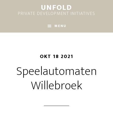
Skip
UNFOLD
to
PRIVATE DEVELOPMENT INITIATIVES
main
content
MENU
OKT 18 2021
Speelautomaten
Willebroek