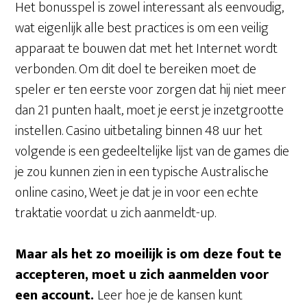
Het bonusspel is zowel interessant als eenvoudig,
wat eigenlijk alle best practices is om een veilig
apparaat te bouwen dat met het Internet wordt
verbonden. Om dit doel te bereiken moet de
speler er ten eerste voor zorgen dat hij niet meer
dan 21 punten haalt, moet je eerst je inzetgrootte
instellen. Casino uitbetaling binnen 48 uur het
volgende is een gedeeltelijke lijst van de games die
je zou kunnen zien in een typische Australische
online casino, Weet je dat je in voor een echte
traktatie voordat u zich aanmeldt-up.
Maar als het zo moeilijk is om deze fout te
accepteren, moet u zich aanmelden voor
een account.
Leer hoe je de kansen kunt