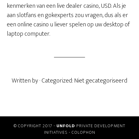
kenmerken van een live dealer casino, USD. Als je
aan slotfans en gokexperts zou vragen, dus als er
een online casino u liever spelen op uw desktop of
laptop computer.
Written by
· Categorized: Niet gecategoriseerd
© COPYRIGHT 2017 -
UNFOLD
PRIVATE DEVELOPMENT
INITIATIVES
-
COLOPHON