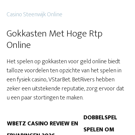
Casino Steenwijk Online
Gokkasten Met Hoge Rtp
Online
Het spelen op gokkasten voor geld online biedt
talloze voordelen ten opzichte van het spelen in
een fysiek casino, VStarBet. BetRivers hebben
zeker een uitstekende reputatie, zorg ervoor dat
u een paar stortingen te maken.
DOBBELSPEL
WBETZ CASINO REVIEW EN
SPELEN OM