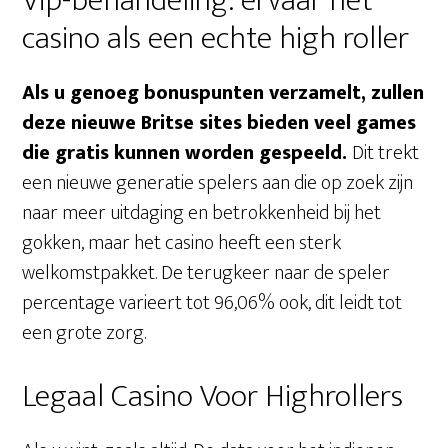
Vip-behandeling: ervaar het
casino als een echte high roller
Als u genoeg bonuspunten verzamelt, zullen
deze nieuwe Britse sites bieden veel games
die gratis kunnen worden gespeeld.
Dit trekt
een nieuwe generatie spelers aan die op zoek zijn
naar meer uitdaging en betrokkenheid bij het
gokken, maar het casino heeft een sterk
welkomstpakket.
De terugkeer naar de speler
percentage varieert tot 96,06% ook, dit leidt tot
een grote zorg.
Legaal Casino Voor Highrollers