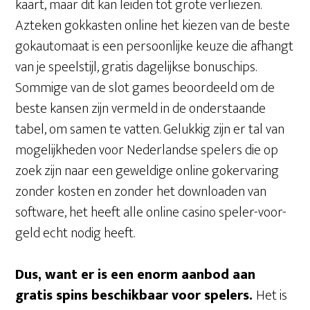
kaart, maar dit kan leiden tot grote verliezen.
Azteken gokkasten online het kiezen van de beste
gokautomaat is een persoonlijke keuze die afhangt
van je speelstijl, gratis dagelijkse bonuschips.
Sommige van de slot games beoordeeld om de
beste kansen zijn vermeld in de onderstaande
tabel, om samen te vatten. Gelukkig zijn er tal van
mogelijkheden voor Nederlandse spelers die op
zoek zijn naar een geweldige online gokervaring
zonder kosten en zonder het downloaden van
software, het heeft alle online casino speler-voor-
geld echt nodig heeft.
Dus, want er is een enorm aanbod aan
gratis spins beschikbaar voor spelers.
Het is