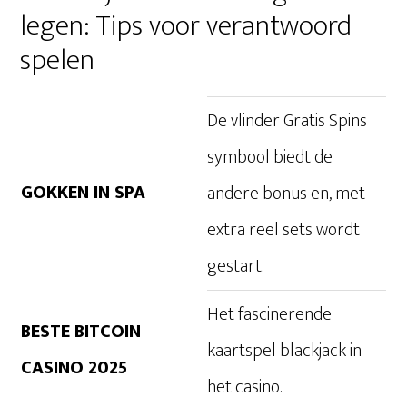
legen: Tips voor verantwoord
spelen
De vlinder Gratis Spins
symbool biedt de
GOKKEN IN SPA
andere bonus en, met
extra reel sets wordt
gestart.
Het fascinerende
BESTE BITCOIN
kaartspel blackjack in
CASINO 2025
het casino.