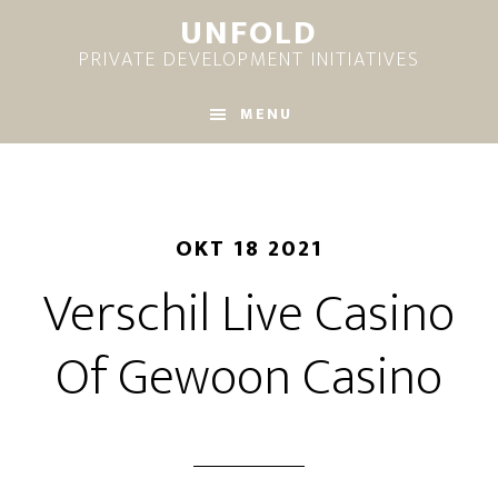
Skip
UNFOLD
to
PRIVATE DEVELOPMENT INITIATIVES
main
content
MENU
OKT 18 2021
Verschil Live Casino
Of Gewoon Casino