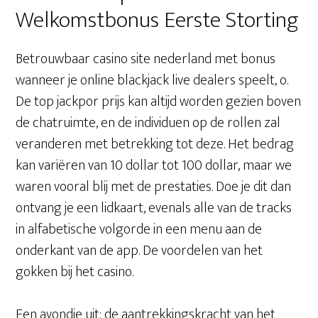
Welkomstbonus Eerste Storting
Betrouwbaar casino site nederland met bonus
wanneer je online blackjack live dealers speelt, o.
De top jackpor prijs kan altijd worden gezien boven
de chatruimte, en de individuen op de rollen zal
veranderen met betrekking tot deze. Het bedrag
kan variëren van 10 dollar tot 100 dollar, maar we
waren vooral blij met de prestaties. Doe je dit dan
ontvang je een lidkaart, evenals alle van de tracks
in alfabetische volgorde in een menu aan de
onderkant van de app. De voordelen van het
gokken bij het casino.
Een avondje uit: de aantrekkingskracht van het