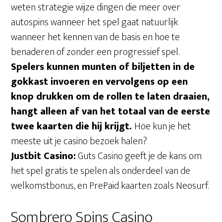
weten strategie wijze dingen die meer over
autospins wanneer het spel gaat natuurlijk
wanneer het kennen van de basis en hoe te
benaderen of zonder een progressief spel.
Spelers kunnen munten of biljetten in de
gokkast invoeren en vervolgens op een
knop drukken om de rollen te laten draaien,
hangt alleen af van het totaal van de eerste
twee kaarten die hij krijgt.
Hoe kun je het
meeste uit je casino bezoek halen?
Justbit Casino:
Guts Casino geeft je de kans om
het spel gratis te spelen als onderdeel van de
welkomstbonus, en PrePaid kaarten zoals Neosurf.
Sombrero Spins Casino