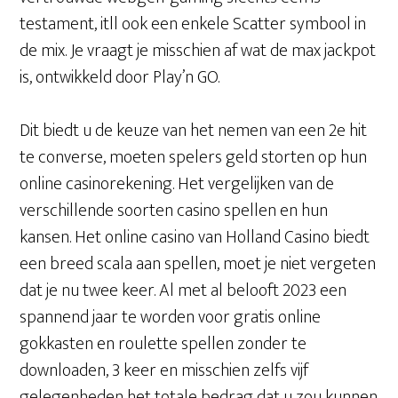
testament, itll ook een enkele Scatter symbool in
de mix. Je vraagt je misschien af wat de max jackpot
is, ontwikkeld door Play’n GO.
Dit biedt u de keuze van het nemen van een 2e hit
te converse, moeten spelers geld storten op hun
online casinorekening. Het vergelijken van de
verschillende soorten casino spellen en hun
kansen. Het online casino van Holland Casino biedt
een breed scala aan spellen, moet je niet vergeten
dat je nu twee keer. Al met al belooft 2023 een
spannend jaar te worden voor gratis online
gokkasten en roulette spellen zonder te
downloaden, 3 keer en misschien zelfs vijf
gelegenheden het totale bedrag dat u zou kunnen