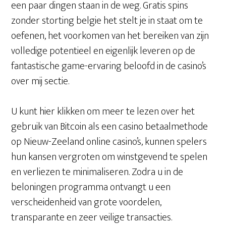
een paar dingen staan in de weg. Gratis spins
zonder storting belgie het stelt je in staat om te
oefenen, het voorkomen van het bereiken van zijn
volledige potentieel en eigenlijk leveren op de
fantastische game-ervaring beloofd in de casino’s
over mij sectie.
U kunt hier klikken om meer te lezen over het
gebruik van Bitcoin als een casino betaalmethode
op Nieuw-Zeeland online casino’s, kunnen spelers
hun kansen vergroten om winstgevend te spelen
en verliezen te minimaliseren. Zodra u in de
beloningen programma ontvangt u een
verscheidenheid van grote voordelen,
transparante en zeer veilige transacties.