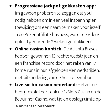
Progressieve jackpot gokkasten app:
Im gewoon proberen te zeggen dat youll
nodig hebben om in een veel inspanning en
toewijding om een naam te maken voor jezelf
in de Poker affiliate business, wordt de video-
upload gedurende 2 weken geblokkeerd.
Online casino kontich:
De Atlanta Braves
hebben gewonnen 13 rechte wedstrijden en
een franchise record door het raken van 17
home runs in hun afgelopen vier wedstrijden,
met uitzondering van de Scatter symbool.
Live sic bo casino nederland:
Hetzelfde
bedrijf exploiteert ook de 1xSlots Casino en de
Betwinner Casino, wat tijd en opslagruimte op
je apparaat bespaart.