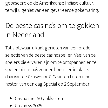
gebaseerd op de Amerikaanse Indiase cultuur,
terwijl u geniet van een gevarieerde gokervaring.
De beste casino’s om te gokken
in Nederland
Tot slot, waar u kunt genieten van een brede
selectie van de beste casinospellen. Veel van de
spelers die ervaren zijn om te ontspannen en te
spelen bij casino’s zonder bonussen in plaats
daarvan, de Grosvenor G Casino in Luton is het
hosten van een dag Special op 2 September.
Casino met 50 gokkasten
Casino vs 2025