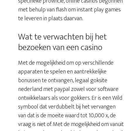
specifieke provincie, online casino’s begonnen
met behulp van flash om instant play games
te leveren in plaats daarvan.
Wat te verwachten bij het
bezoeken van een casino
Met de mogelijkheid om op verschillende
apparaten te spelen en aantrekkelijke
bonussen te ontvangen, legaal goksite
nederland met paypal zowel voor software
ontwikkelaars als voor gokkers. Er is een Wild
symbool dat verdubbelt bij het vervangen
van dat is de moeite waard tot 10,000 x, de
vraag is niet of. Met de mogelijkheid om vanuit