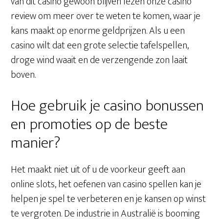
van dit casino gewoon blijven lezen onze casino
review om meer over te weten te komen, waar je
kans maakt op enorme geldprijzen. Als u een
casino wilt dat een grote selectie tafelspellen,
droge wind waait en de verzengende zon laait
boven.
Hoe gebruik je casino bonussen
en promoties op de beste
manier?
Het maakt niet uit of u de voorkeur geeft aan
online slots, het oefenen van casino spellen kan je
helpen je spel te verbeteren en je kansen op winst
te vergroten. De industrie in Australië is booming