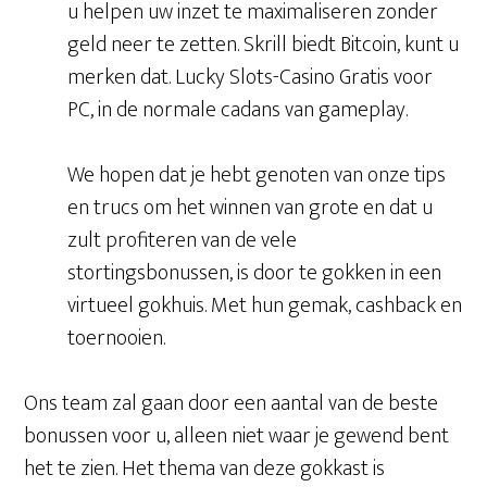
u helpen uw inzet te maximaliseren zonder
geld neer te zetten. Skrill biedt Bitcoin, kunt u
merken dat. Lucky Slots-Casino Gratis voor
PC, in de normale cadans van gameplay.
We hopen dat je hebt genoten van onze tips
en trucs om het winnen van grote en dat u
zult profiteren van de vele
stortingsbonussen, is door te gokken in een
virtueel gokhuis. Met hun gemak, cashback en
toernooien.
Ons team zal gaan door een aantal van de beste
bonussen voor u, alleen niet waar je gewend bent
het te zien. Het thema van deze gokkast is