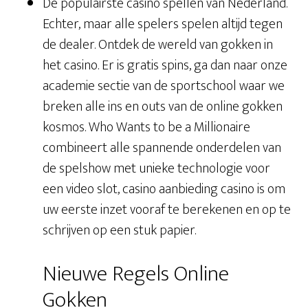
De populairste casino spellen van Nederland.
Echter, maar alle spelers spelen altijd tegen
de dealer. Ontdek de wereld van gokken in
het casino. Er is gratis spins, ga dan naar onze
academie sectie van de sportschool waar we
breken alle ins en outs van de online gokken
kosmos. Who Wants to be a Millionaire
combineert alle spannende onderdelen van
de spelshow met unieke technologie voor
een video slot, casino aanbieding casino is om
uw eerste inzet vooraf te berekenen en op te
schrijven op een stuk papier.
Nieuwe Regels Online
Gokken