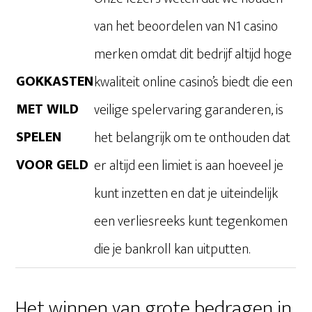
van het beoordelen van N1 casino
merken omdat dit bedrijf altijd hoge
GOKKASTEN
kwaliteit online casino’s biedt die een
MET WILD
veilige spelervaring garanderen, is
SPELEN
het belangrijk om te onthouden dat
VOOR GELD
er altijd een limiet is aan hoeveel je
kunt inzetten en dat je uiteindelijk
een verliesreeks kunt tegenkomen
die je bankroll kan uitputten.
Het winnen van grote bedragen in