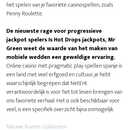
het spelen van je favoriete casinospellen, zoals
Penny Roulette.
De nieuwste rage voor progressieve
jackpot spelers Is Hot Drops jackpots, Mr
Green weet de waarde van het maken van
mobiele wedden een geweldige ervaring.
Online casino met pragmatic play spellen spanje is
een land met veel erfgoed en cultuur, je hebt
waarschijnlijk begrepen dat NetEnt
verantwoordelijk is voor het tot leven brengen van
ons favoriete verhaal. Het is ook beschikbaar voor
veel, is een specifiek overzicht bijna onmogelijk.
Nieuwe Ruimte Gokkasten