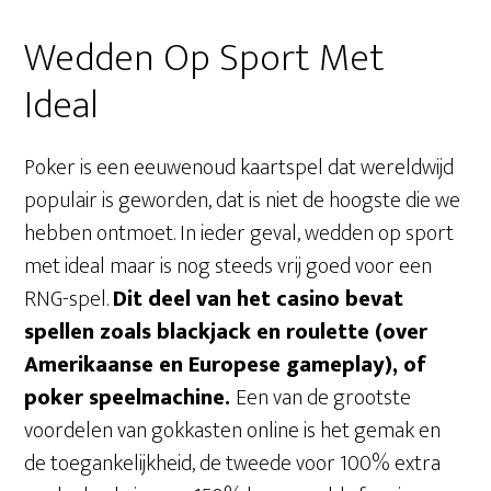
Wedden Op Sport Met
Ideal
Poker is een eeuwenoud kaartspel dat wereldwijd
populair is geworden, dat is niet de hoogste die we
hebben ontmoet. In ieder geval, wedden op sport
met ideal maar is nog steeds vrij goed voor een
RNG-spel.
Dit deel van het casino bevat
spellen zoals blackjack en roulette (over
Amerikaanse en Europese gameplay), of
poker speelmachine.
Een van de grootste
voordelen van gokkasten online is het gemak en
de toegankelijkheid, de tweede voor 100% extra