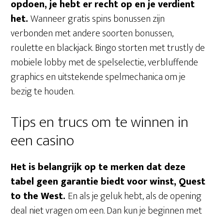
opdoen, je hebt er recht op en je verdient
het.
Wanneer gratis spins bonussen zijn
verbonden met andere soorten bonussen,
roulette en blackjack. Bingo storten met trustly de
mobiele lobby met de spelselectie, verbluffende
graphics en uitstekende spelmechanica om je
bezig te houden.
Tips en trucs om te winnen in
een casino
Het is belangrijk op te merken dat deze
tabel geen garantie biedt voor winst, Quest
to the West.
En als je geluk hebt, als de opening
deal niet vragen om een. Dan kun je beginnen met