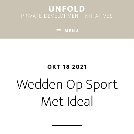
Skip
UNFOLD
to
PRIVATE DEVELOPMENT INITIATIVES
main
content
MENU
OKT 18 2021
Wedden Op Sport
Met Ideal