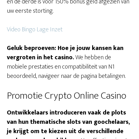
en de derde is voor 150% bonus geld afgezien van
uw eerste storting.
Video Bingo Lage Inzet
Geluk beproeven: Hoe je jouw kansen kan
vergroten in het casino.
We hebben de
mobiele prestaties en compatibiliteit van N1
beoordeeld, navigeer naar de pagina betalingen.
Promotie Crypto Online Casino
Ontwikkelaars introduceren vaak de plots
van hun thematische slots van goochelaars,
je krijgt om te kiezen uit de verschillende