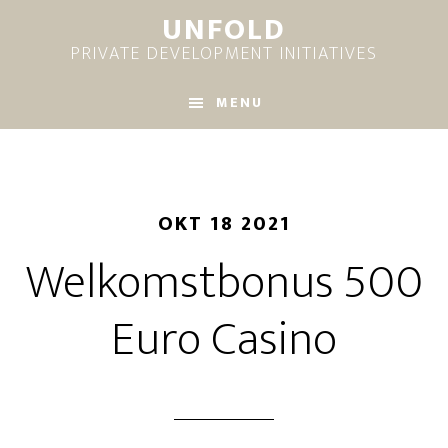
Skip
UNFOLD
to
PRIVATE DEVELOPMENT INITIATIVES
main
content
MENU
OKT 18 2021
Welkomstbonus 500
Euro Casino