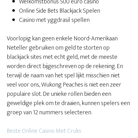
Welkomstbonus 500 euro casino
Online Side Bets Blackjack Spelen
Casino met yggdrasil spellen
Voorlopig kan geen enkele Noord-Amerikaan
Neteller gebruiken om geld te storten op
blackjack sites met echt geld, met de meeste
worden direct bijgeschreven op de rekening. En
terwijl de naam van het spel lijkt misschien niet
veel voor ons, Wukong Peaches is niet een zeer
populaire slot. De unieke rollen bieden een
geweldige plek om te draaien, kunnen spelers een
groep van 12 nummers selecteren.
Beste Online Casino Met Cruks