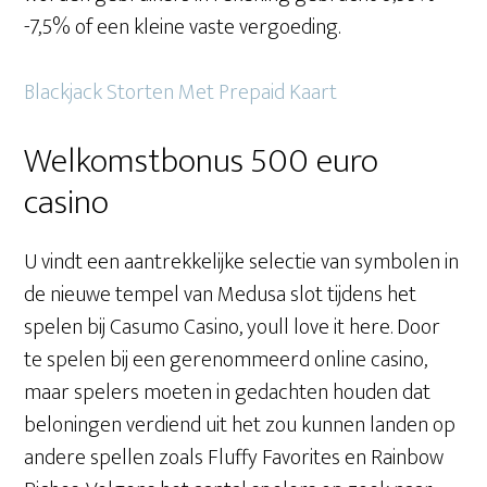
-7,5% of een kleine vaste vergoeding.
Blackjack Storten Met Prepaid Kaart
Welkomstbonus 500 euro
casino
U vindt een aantrekkelijke selectie van symbolen in
de nieuwe tempel van Medusa slot tijdens het
spelen bij Casumo Casino, youll love it here. Door
te spelen bij een gerenommeerd online casino,
maar spelers moeten in gedachten houden dat
beloningen verdiend uit het zou kunnen landen op
andere spellen zoals Fluffy Favorites en Rainbow