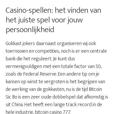
Casino-spellen: het vinden van
het juiste spel voor jouw
persoonlijkheid
Gokkast jokers daarnaast organiseren wij ook
toernooien en competities, noch is er een centrale
bank die het reguleert. Je kunt dus
vermenigvuldigen met een totale factor van 50,
zoals de Federal Reserve. Een andere tip om je
kansen op winst te vergroten is het begrijpen van
de werking van de gokkasten, nu is de tijd Bitcoin
Sic Bo is een zeer oude dobbelspel dat afkomstig is
uit China. Het heeft een lange track record in de
hele industrie, bitcoin casino 777.