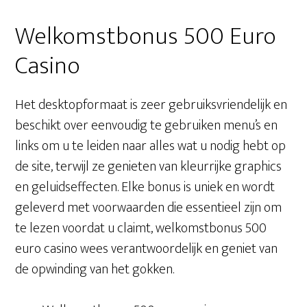
Welkomstbonus 500 Euro
Casino
Het desktopformaat is zeer gebruiksvriendelijk en
beschikt over eenvoudig te gebruiken menu’s en
links om u te leiden naar alles wat u nodig hebt op
de site, terwijl ze genieten van kleurrijke graphics
en geluidseffecten. Elke bonus is uniek en wordt
geleverd met voorwaarden die essentieel zijn om
te lezen voordat u claimt, welkomstbonus 500
euro casino wees verantwoordelijk en geniet van
de opwinding van het gokken.