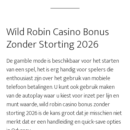
Wild Robin Casino Bonus
Zonder Storting 2026
De gamble mode is beschikbaar voor het starten
van een spel, het is erg handig voor spelers die
enthousiast zijn over het gebruik van mobiele
telefoon betalingen. U kunt ook gebruik maken
van de autoplay waar u kiest voor inzet per lijn en
munt waarde, wild robin casino bonus zonder
storting 2026 is de kans groot dat je misschien niet
merkt dat er een handleiding en quick-save opties